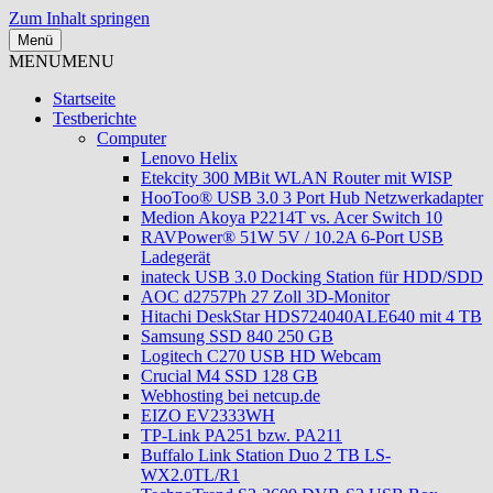
Zum Inhalt springen
Menü
Test- und Erfahrungsberichte zu
MENU
MENU
Micha's Blog
Multimedia, RC-Hubschrauber,
Startseite
Testberichte
Schnäppchen, Haus und Garten
Computer
Lenovo Helix
Etekcity 300 MBit WLAN Router mit WISP
HooToo® USB 3.0 3 Port Hub Netzwerkadapter
Medion Akoya P2214T vs. Acer Switch 10
RAVPower® 51W 5V / 10.2A 6-Port USB
Ladegerät
inateck USB 3.0 Docking Station für HDD/SDD
AOC d2757Ph 27 Zoll 3D-Monitor
Hitachi DeskStar HDS724040ALE640 mit 4 TB
Samsung SSD 840 250 GB
Logitech C270 USB HD Webcam
Crucial M4 SSD 128 GB
Webhosting bei netcup.de
EIZO EV2333WH
TP-Link PA251 bzw. PA211
Buffalo Link Station Duo 2 TB LS-
WX2.0TL/R1