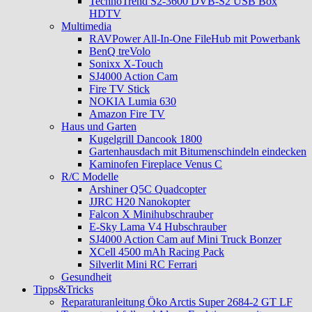
TechnoTrend S2-3600 DVB-S2 USB Box
HDTV
Multimedia
RAVPower All-In-One FileHub mit Powerbank
BenQ treVolo
Sonixx X-Touch
SJ4000 Action Cam
Fire TV Stick
NOKIA Lumia 630
Amazon Fire TV
Haus und Garten
Kugelgrill Dancook 1800
Gartenhausdach mit Bitumenschindeln eindecken
Kaminofen Fireplace Venus C
R/C Modelle
Arshiner Q5C Quadcopter
JJRC H20 Nanokopter
Falcon X Minihubschrauber
E-Sky Lama V4 Hubschrauber
SJ4000 Action Cam auf Mini Truck Bonzer
XCell 4500 mAh Racing Pack
Silverlit Mini RC Ferrari
Gesundheit
Tipps&Tricks
Reparaturanleitung Öko Arctis Super 2684-2 GT LF